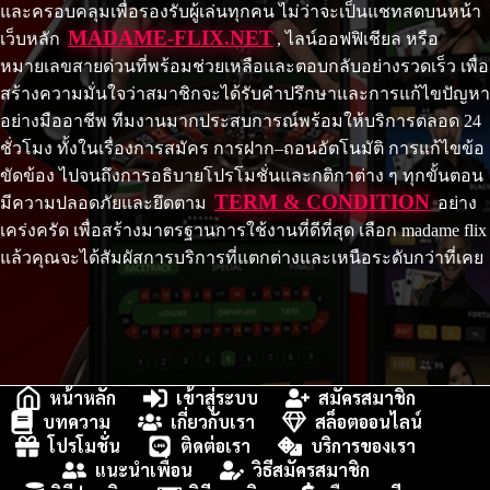
และครอบคลุมเพื่อรองรับผู้เล่นทุกคน ไม่ว่าจะเป็นแชทสดบนหน้า
MADAME-FLIX.NET
เว็บหลัก
, ไลน์ออฟฟิเชียล หรือ
หมายเลขสายด่วนที่พร้อมช่วยเหลือและตอบกลับอย่างรวดเร็ว เพื่อ
สร้างความมั่นใจว่าสมาชิกจะได้รับคำปรึกษาและการแก้ไขปัญหา
อย่างมืออาชีพ ทีมงานมากประสบการณ์พร้อมให้บริการตลอด 24
ชั่วโมง ทั้งในเรื่องการสมัคร การฝาก–ถอนอัตโนมัติ การแก้ไขข้อ
ขัดข้อง ไปจนถึงการอธิบายโปรโมชั่นและกติกาต่าง ๆ ทุกขั้นตอน
TERM & CONDITION
มีความปลอดภัยและยึดตาม
อย่าง
เคร่งครัด เพื่อสร้างมาตรฐานการใช้งานที่ดีที่สุด เลือก madame flix
แล้วคุณจะได้สัมผัสการบริการที่แตกต่างและเหนือระดับกว่าที่เคย
หน้าหลัก
เข้าสู่ระบบ
สมัครสมาชิก
บทความ
เกี่ยวกับเรา
สล็อตออนไลน์
โปรโมชั่น
ติดต่อเรา
บริการของเรา
แนะนำเพื่อน
วิธีสมัครสมาชิก