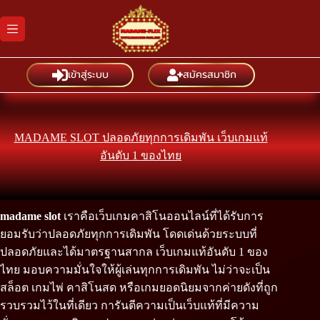
Skip
to
content
เข้าสู่ระบบ
สมัครสมาชิก
MADAME SLOT ปลอดภัยทุกการเดิมพัน เว็บเกมแท้
อันดับ 1 ของไทย
madame slot
เราคือเว็บเกมคาสิโนออนไลน์ที่ได้รับการ
ยอมรับว่าปลอดภัยทุกการเดิมพัน โดดเด่นด้วยระบบที่
ปลอดภัยและได้มาตรฐานสากล เว็บเกมแท้อันดับ 1 ของ
ไทย มอบความมั่นใจให้ผู้เล่นทุกการเดิมพัน ไม่ว่าจะเป็น
สล็อต เกมไพ่ คาสิโนสด หรือเกมยอดนิยมจากค่ายดังที่ถูก
รวบรวมไว้ในที่เดียว การันตีความเป็นเว็บแท้ที่มีความ