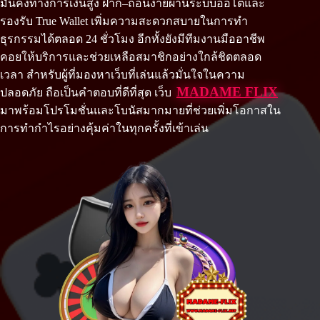
มั่นคงทางการเงินสูง ฝาก–ถอนง่ายผ่านระบบออโต้และ
รองรับ True Wallet เพิ่มความสะดวกสบายในการทำ
ธุรกรรมได้ตลอด 24 ชั่วโมง อีกทั้งยังมีทีมงานมืออาชีพ
คอยให้บริการและช่วยเหลือสมาชิกอย่างใกล้ชิดตลอด
เวลา สำหรับผู้ที่มองหาเว็บที่เล่นแล้วมั่นใจในความ
MADAME FLIX
ปลอดภัย ถือเป็นคำตอบที่ดีที่สุด เว็บ
มาพร้อมโปรโมชั่นและโบนัสมากมายที่ช่วยเพิ่มโอกาสใน
การทำกำไรอย่างคุ้มค่าในทุกครั้งที่เข้าเล่น