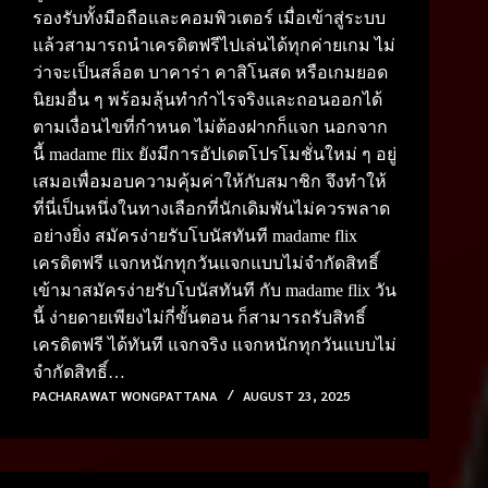
รองรับทั้งมือถือและคอมพิวเตอร์ เมื่อเข้าสู่ระบบ
แล้วสามารถนำเครดิตฟรีไปเล่นได้ทุกค่ายเกม ไม่
ว่าจะเป็นสล็อต บาคาร่า คาสิโนสด หรือเกมยอด
นิยมอื่น ๆ พร้อมลุ้นทำกำไรจริงและถอนออกได้
ตามเงื่อนไขที่กำหนด ไม่ต้องฝากก็แจก นอกจาก
นี้ madame flix ยังมีการอัปเดตโปรโมชั่นใหม่ ๆ อยู่
เสมอเพื่อมอบความคุ้มค่าให้กับสมาชิก จึงทำให้
ที่นี่เป็นหนึ่งในทางเลือกที่นักเดิมพันไม่ควรพลาด
อย่างยิ่ง สมัครง่ายรับโบนัสทันที madame flix
เครดิตฟรี แจกหนักทุกวันแจกแบบไม่จำกัดสิทธิ์
เข้ามาสมัครง่ายรับโบนัสทันที กับ madame flix วัน
นี้ ง่ายดายเพียงไม่กี่ขั้นตอน ก็สามารถรับสิทธิ์
เครดิตฟรี ได้ทันที แจกจริง แจกหนักทุกวันแบบไม่
จำกัดสิทธิ์…
PACHARAWAT WONGPATTANA
AUGUST 23, 2025