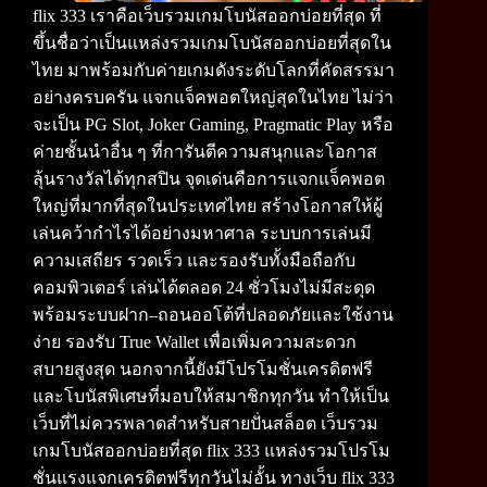
flix 333 เราคือเว็บรวมเกมโบนัสออกบ่อยที่สุด ที่
ขึ้นชื่อว่าเป็นแหล่งรวมเกมโบนัสออกบ่อยที่สุดใน
ไทย มาพร้อมกับค่ายเกมดังระดับโลกที่คัดสรรมา
อย่างครบครัน แจกแจ็คพอตใหญ่สุดในไทย ไม่ว่า
จะเป็น PG Slot, Joker Gaming, Pragmatic Play หรือ
ค่ายชั้นนำอื่น ๆ ที่การันตีความสนุกและโอกาส
ลุ้นรางวัลได้ทุกสปิน จุดเด่นคือการแจกแจ็คพอต
ใหญ่ที่มากที่สุดในประเทศไทย สร้างโอกาสให้ผู้
เล่นคว้ากำไรได้อย่างมหาศาล ระบบการเล่นมี
ความเสถียร รวดเร็ว และรองรับทั้งมือถือกับ
คอมพิวเตอร์ เล่นได้ตลอด 24 ชั่วโมงไม่มีสะดุด
พร้อมระบบฝาก–ถอนออโต้ที่ปลอดภัยและใช้งาน
ง่าย รองรับ True Wallet เพื่อเพิ่มความสะดวก
สบายสูงสุด นอกจากนี้ยังมีโปรโมชั่นเครดิตฟรี
และโบนัสพิเศษที่มอบให้สมาชิกทุกวัน ทำให้เป็น
เว็บที่ไม่ควรพลาดสำหรับสายปั่นสล็อต เว็บรวม
เกมโบนัสออกบ่อยที่สุด flix 333 แหล่งรวมโปรโม
ชั่นแรงแจกเครดิตฟรีทุกวันไม่อั้น ทางเว็บ flix 333