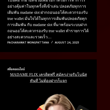
โบนัสมากมายที่ช่วยเพิ่มโอกาสในการทำกำไร
อย่างคุ้มค่าในทุกครั้งที่เข้าเล่น ปลอดภัยทุกการ
เดิมพัน madame slot ฝากถอนออโต้สะดวกรองรับ
true wallet มั่นใจได้ในทุกการเดิมพันปลอดภัยทุก
การเดิมพัน กับ madame slot ที่มาพร้อมระบบฝาก
ถอนออโต้สะดวกรองรับ true wallet ทำรายการได้
อย่างสะดวกและรวดเร็ว…
PACHARAWAT WONGPATTANA
AUGUST 24, 2025
สล็อตออนไลน์
MADAME FLIX เครดิตฟรี สมัครง่ายรับโบนัส
ทันที ไม่ต้องฝากก็แจก