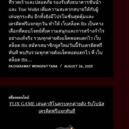
ที่รวดเร็วและปลอดภัย รองรับทั้งธนาคารชั้นนำ
และ True Wallet เพิ่มความสะดวกสบายให้กับผู้
เล่นทุกระดับ อีกทั้งยังมีโปรโมชั่นสุดคุ้มและ
เครดิตฟรีแจกทุกวัน ทำให้ เว็บสล็อต flix เป็นทาง
เลือกที่ตอบโจทย์ทั้งความสนุกและการสร้างกำไร
อย่างแท้จริง รวมทุกค่ายดังแจ็คพอตแตกไว เว็บ
สล็อต flix สมัครสมาชิกยูสใหม่วันนี้รับเครดิตฟรี
ทันที พบกับรวมทุกค่ายดังแจ็คพอตแตกไว ที่ เว็บ
สล็อต flix…
PACHARAWAT WONGPATTANA
AUGUST 26, 2025
สล็อตออนไลน์
FLIX GAME เล่นคาสิโนครบทุกค่ายดัง รับโบนัส
เครดิตฟรีแจกทันที