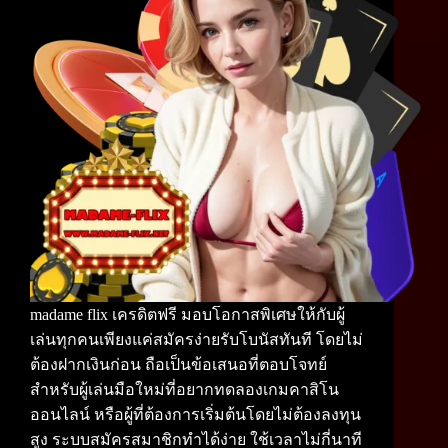
madame flix เครดิตฟรี มอบโอกาสพิเศษให้กับผู้
เล่นทุกคนเพียงแค่สมัครง่ายรับโบนัสทันที โดยไม่
ต้องฝากเงินก่อน ถือเป็นข้อเสนอที่ตอบโจทย์
สำหรับผู้เล่นมือใหม่ที่อยากทดลองเกมคาสิโน
ออนไลน์ หรือผู้ที่ต้องการเริ่มต้นโดยไม่ต้องลงทุน
สูง ระบบสมัครสมาชิกทำได้ง่าย ใช้เวลาไม่กี่นาที