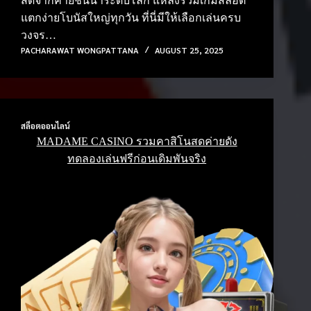
สดจากค่ายชั้นนำระดับโลก แหล่งรวมเกมสล็อต
แตกง่ายโบนัสใหญ่ทุกวัน ที่นี่มีให้เลือกเล่นครบ
วงจร…
PACHARAWAT WONGPATTANA
AUGUST 25, 2025
สล็อตออนไลน์
MADAME CASINO รวมคาสิโนสดค่ายดัง
ทดลองเล่นฟรีก่อนเดิมพันจริง