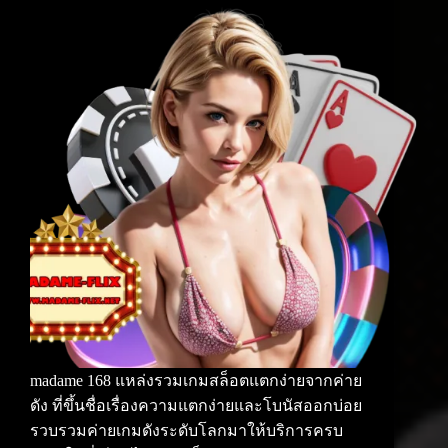
madame 168 แหล่งรวมเกมสล็อตแตกง่ายจากค่าย
ดัง ที่ขึ้นชื่อเรื่องความแตกง่ายและโบนัสออกบ่อย
รวบรวมค่ายเกมดังระดับโลกมาให้บริการครบ