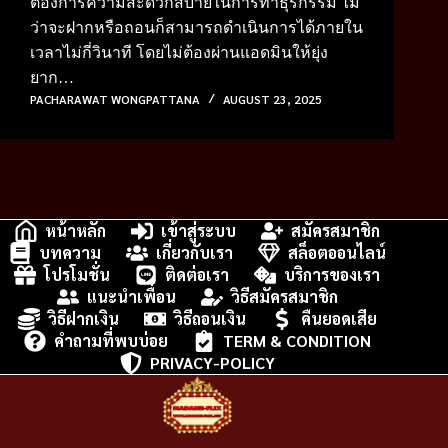
ต้องการความสะดวกสบายในการทำธุรกรรม ไม่
ว่าจะฝากหรือถอนก็สามารถดำเนินการได้ภายใน
เวลาไม่กี่วินาที โดยไม่ต้องผ่านแอดมินให้ยุ่ง
ยาก…
PACHARAWAT WONGPATTANA
AUGUST 23, 2025
หน้าหลัก
เข้าสู่ระบบ
สมัครสมาชิก
บทความ
เกี่ยวกับเรา
สล็อตออนไลน์
โปรโมชั่น
ติดต่อเรา
บริการของเรา
แนะนำเพื่อน
วิธีสมัครสมาชิก
วิธีฝากเงิน
วิธีถอนเงิน
คืนยอดเสีย
คำถามที่พบบ่อย
TERM & CONDITION
PRIVACY-POLICY