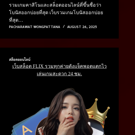
รวมเกมคาสิโนและสล็อตออนไลน์ที่ขึ้นชื่อว่า
โบนัสออกบ่อยที่สุด เว็บรวมเกมโบนัสออกบ่อย
ที่สุด…
PACHARAWAT WONGPATTANA
AUGUST 26, 2025
สล็อตออนไลน์
เว็บสล็อต FLIX รวมทุกค่ายดังแจ็คพอตแตกไว
เล่นเกมสะดวก 24 ชม.