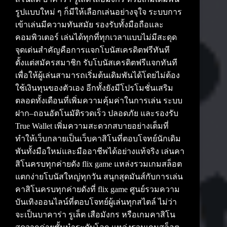
รูปแบบใหม่ ๆ ก็มีให้เลือกเล่นอย่างจุใจ ระบบการ
เข้าเล่นมีความทันสมัย รองรับทั้งมือถือและ
คอมพิวเตอร์ เล่นได้ทุกที่ทุกเวลาแบบไม่มีสะดุด
จุดเด่นสำคัญคือการแจกโบนัสเครดิตฟรีทันที
ตั้งแต่สมัครสมาชิก รับโบนัสเครดิตฟรีแจกทันที
เพื่อให้ผู้เล่นสามารถเริ่มต้นเดิมพันได้โดยไม่ต้อง
ใช้เงินทุนของตัวเอง อีกทั้งยังมีโปรโมชั่นเสริม
ตลอดทั้งเดือนที่เพิ่มความคุ้มค่าในการเล่น ระบบ
ฝาก–ถอนอัตโนมัติรวดเร็ว ปลอดภัย และรองรับ
True Wallet เพิ่มความสะดวกสบายอย่างเต็มที่
ทำให้เว็บกลายเป็นเว็บคาสิโนที่ตอบโจทย์นักเดิม
พันทั้งมือใหม่และมืออาชีพได้อย่างแท้จริง เล่นคา
สิโนครบทุกค่ายดัง flix game แหล่งรวมเกมสล็อต
แตกง่ายโบนัสใหญ่ทุกวัน สนุกสุดมันส์กับการเล่น
คาสิโนครบทุกค่ายดังที่ flix game ศูนย์รวมความ
บันเทิงออนไลน์ที่ตอบโจทย์ผู้เล่นทุกสไตล์ ไม่ว่า
จะเป็นบาคาร่า รูเล็ต เสือมังกร หรือเกมคาสิโน