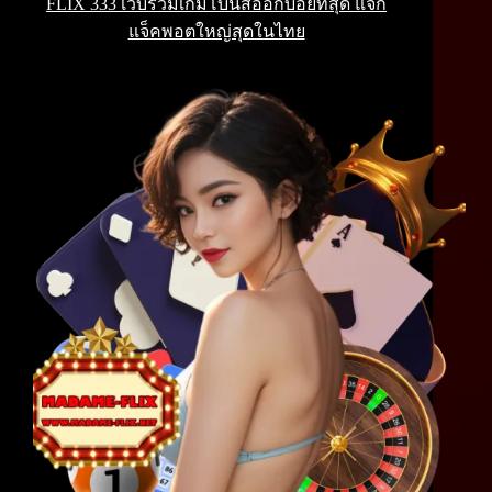
FLIX 333 เว็บรวมเกมโบนัสออกบ่อยที่สุด แจก
แจ็คพอตใหญ่สุดในไทย